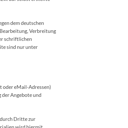
liegen dem deutschen
, Bearbeitung, Verbreitung
 schriftlichen
te sind nur unter
t oder eMail-Adressen)
ng der Angebote und
durch Dritte zur
ialien wird hiermit