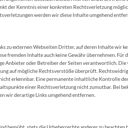
unkt der Kenntnis einer konkreten Rechtsverletzung mögli
sverletzungen werden wir diese Inhalte umgehend entfer
ks zu externen Webseiten Dritter, auf deren Inhalte wir ke
ese fremden Inhalte auch keine Gewähr übernehmen. Für di
lige Anbieter oder Betreiber der Seiten verantwortlich. Di
kung auf mögliche Rechtsverstöße überprüft. Rechtswidri
icht erkennbar. Eine permanente inhaltliche Kontrolle der 
altspunkte einer Rechtsverletzung nicht zumutbar. Bei b
n wir derartige Links umgehend entfernen.
ind bemüht, stets die Urheberrechte anderer zu beachten bz