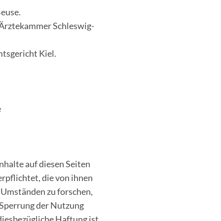
Beuse.
r Ärztekammer Schleswig-
tsgericht Kiel.
e
nhalte auf diesen Seiten
rpflichtet, die von ihnen
 Umständen zu forschen,
r Sperrung der Nutzung
iesbezügliche Haftung ist