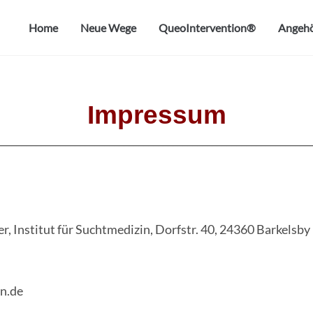
Home
Neue Wege
QueoIntervention®
Angehö
Impressum
________________________________________________________________
r, Institut für Suchtmedizin, Dorfstr. 40, 24360 Barkelsby
n.de