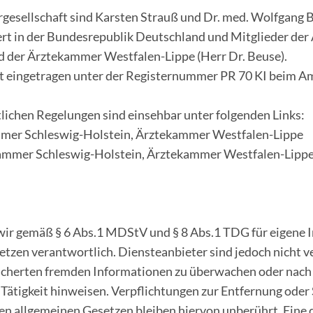
rgesellschaft sind Karsten Strauß und Dr. med. Wolfgang 
iert in der Bundesrepublik Deutschland und Mitglieder de
nd der Ärztekammer Westfalen-Lippe (Herr Dr. Beuse).
st eingetragen unter der Registernummer PR 70 KI beim Am
lichen Regelungen sind einsehbar unter folgenden Links:
mer Schleswig-Holstein, Ärztekammer Westfalen-Lippe
kammer Schleswig-Holstein, Ärztekammer Westfalen-Lipp
wir gemäß § 6 Abs.1 MDStV und § 8 Abs.1 TDG für eigene I
tzen verantwortlich. Diensteanbieter sind jedoch nicht ve
icherten fremden Informationen zu überwachen oder nach
e Tätigkeit hinweisen. Verpflichtungen zur Entfernung ode
n allgemeinen Gesetzen bleiben hiervon unberührt. Eine d