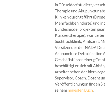
in Düsseldorf studiert, vers
Therapie und Akupunktur abso
Kliniken durchgeführt (Drog
Mehrfachbehinderte) und in 
Bundesmodellprojekten gear
Kurzzeittherapie), war Leite
Suchtfachklinik, Amtsarzt, M
Vorsitzender der NADA Deut
Acupuncture Detoxification A
Geschäftsführer einer gGmbH.
beschäftigt er sich mit Abhä
arbeitet neben der hier vorge
Supervisor, Coach, Dozent und
Veröffentlichungen finden Si
seinem
neuesten Buch
.