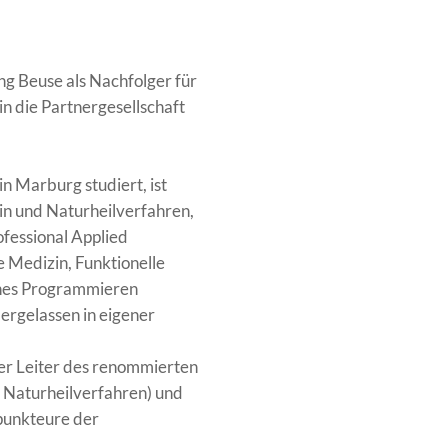
g Beuse als Nachfolger für
in die Partnergesellschaft
n Marburg studiert, ist
in und Naturheilverfahren,
fessional Applied
 Medizin, Funktionelle
ches Programmieren
dergelassen in eigener
her Leiter des renommierten
 Naturheilverfahren) und
upunkteure der