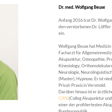
Dr. med. Wolfgang Beuse
Anfang 2016 trat Dr. Wolfgan
den verstorbenen Dr. Löffler 
ein.
Wolfgang Beuse hat Medizin i
Facharzt für Allgemeinmediz
Akupunktur, Osteopathie, Pro
Kinesiology, Orthomolekulare
Neurologie, Neurolinguistis
(Master), Hypnose. Er ist nie
Privat-Praxis in Versmold.
Darüber hinaus ist er ärztlic
CAN
(Colleg Akupunktur und
einer der profiliertesten Ak
Bundesrepublik.