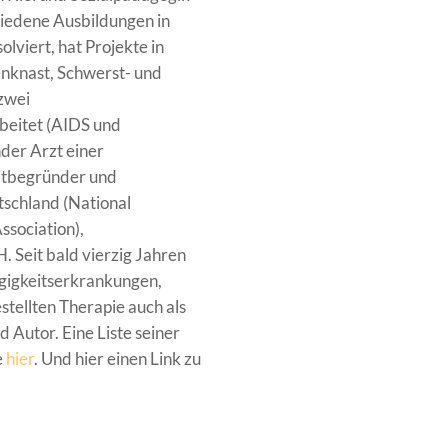
chiedene Ausbildungen in
lviert, hat Projekte in
enknast, Schwerst- und
zwei
beitet (AIDS und
nder Arzt einer
itbegründer und
schland (National
ssociation),
 Seit bald vierzig Jahren
ngigkeitserkrankungen,
stellten Therapie auch als
 Autor. Eine Liste seiner
e
hier
. Und hier einen Link zu