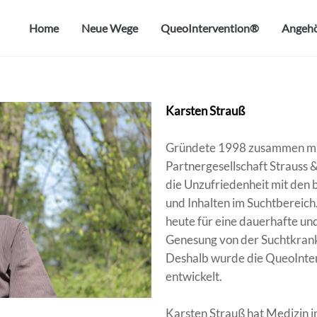
Home
Neue Wege
QueoIntervention®
Angehö
Karsten Strauß
Gründete 1998 zusammen mit 
Partnergesellschaft Strauss 
die Unzufriedenheit mit den
und Inhalten im Suchtbereich.
heute für eine dauerhafte un
Genesung von der Suchtkrank
Deshalb wurde die QueoInt
entwickelt.
Karsten Strauß hat Medizin i